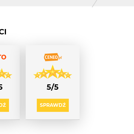
CI
5/5
5
SPRAWDŹ
DŹ