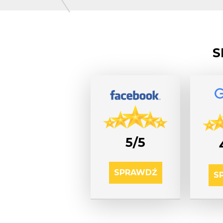
S
5/5
SPRAWDŹ
S