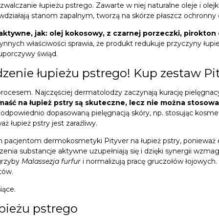
czanie łupieżu pstrego. Zawarte w niej naturalne oleje i olejki
eciwdziałają stanom zapalnym, tworzą na skórze płaszcz ochronny
tywne, jak: olej kokosowy, z czarnej porzeczki, pirokton o
nych właściwości sprawia, że produkt redukuje przyczyny łupież
i uporczywy świąd.
dzenie łupieżu pstrego! Kup zestaw Pit
rocesem. Najczęściej dermatolodzy zaczynają kurację pielęgnacy
 maść na łupież pstry są skuteczne, lecz nie można stosować
odpowiednio dopasowaną pielęgnacją skóry, np. stosując kosmety
ż łupież pstry jest zaraźliwy.
oim pacjentom dermokosmetyki Pityver na łupież pstry, ponieważ 
ia substancje aktywne uzupełniają się i dzięki synergii wzmagaj
 grzyby
Malassezja furfur
i normalizują pracę gruczołów łojowych.
tów.
iące.
pieżu pstrego