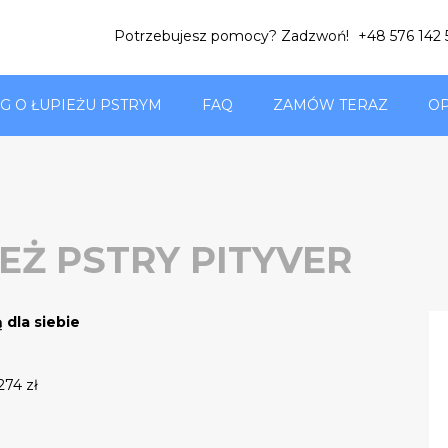
Potrzebujesz pomocy? Zadzwoń!
+48 576 142
G O ŁUPIEŻU PSTRYM
FAQ
ZAMÓW TERAZ
OP
EŻ PSTRY PITYVER
 dla siebie
274 zł