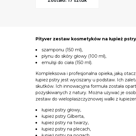
Zostało: 17 sztuk
Pityver zestaw kosmetyków na łupież pstr
szamponu (150 ml),
płynu do skóry głowy (100 ml),
emulsji do ciała (150 ml).
Kompleksowa i profesjonalna opieka, jaką otac
łupież pstry jest wyciszany u podstaw. Ich zalet
skutków. Ich innowacyjna formuła została opar
pozyskiwanych z natury. Można używać je osob
zestaw do wielopłaszczyznowej walki z łupieże
łupież pstry głowy,
łupież pstry Gilberta,
łupież pstry na twarzy,
łupież pstry na plecach,
łupież pstry na nogach,