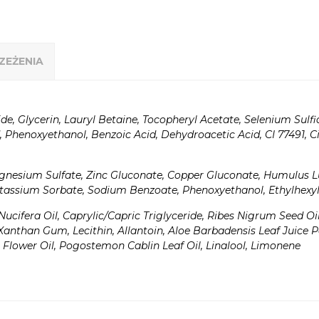
ZEŻENIA
ide, Glycerin, Lauryl Betaine, Tocopheryl Acetate, Selenium Sulf
, Phenoxyethanol, Benzoic Acid, Dehydroacetic Acid, CI 77491, 
agnesium Sulfate, Zinc Gluconate, Copper Gluconate, Humulus Lu
Potassium Sorbate, Sodium Benzoate, Phenoxyethanol, Ethylhexyl
Nucifera Oil, Caprylic/Capric Triglyceride, Ribes Nigrum Seed Oi
Xanthan Gum, Lecithin, Allantoin, Aloe Barbadensis Leaf Juice 
a Flower Oil, Pogostemon Cablin Leaf Oil, Linalool, Limonene