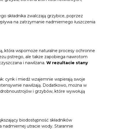
tego składnika zwalczają grzybice, poprzez
wpływa na zatrzymanie nadmiernego łuszczenia
cją, która wspomoże naturalne procesy ochronne
eżu pstrego, ale także zapobiega nawrotom
czyszczana i nawilżana.
W rezultacie stany
ak: cynk i miedź wzajemnie wspierają swoje
intensywnie nawilżają. Dodatkowo, można w
 drobnoustrojów i grzybów, które wywołują
iększający biodostępność składników
a nadmiernej utracie wody. Starannie