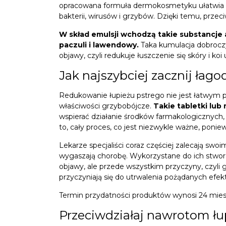
opracowana formuła dermokosmetyku ułatwia zwal
bakterii, wirusów i grzybów. Dzięki temu, prz
W skład emulsji wchodzą takie substancje ak
paczuli i lawendowy.
Taka kumulacja dobroczyn
objawy, czyli redukuje łuszczenie się skóry i ko
Jak najszybciej zacznij łago
Redukowanie łupieżu pstrego nie jest łatwym p
właściwości grzybobójcze.
Takie tabletki lub
wspierać działanie środków farmakologicznych, 
to, cały proces, co jest niezwykle ważne, poniewa
Lekarze specjaliści coraz częściej zalecają sw
wygaszają chorobę. Wykorzystane do ich stworzen
objawy, ale przede wszystkim przyczyny, czyli
przyczyniają się do utrwalenia pożądanych efek
Termin przydatności produktów wynosi 24 mies
Przeciwdziałaj nawrotom łu