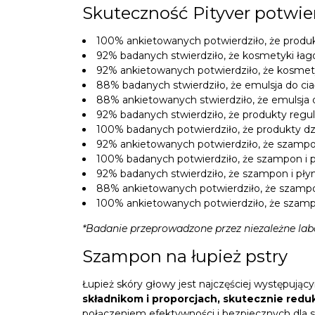
Skuteczność Pityver potwi
100% ankietowanych potwierdziło, że produk
92% badanych stwierdziło, że kosmetyki łag
92% ankietowanych potwierdziło, że kosmety
88% badanych stwierdziło, że emulsja do cia
88% ankietowanych stwierdziło, że emulsja 
92% badanych stwierdziło, że produkty regu
100% badanych potwierdziło, że produkty dz
92% ankietowanych potwierdziło, że szampon
100% badanych potwierdziło, że szampon i p
92% badanych stwierdziło, że szampon i płyn
88% ankietowanych potwierdziło, że szampon 
100% ankietowanych potwierdziło, że szampo
*Badanie przeprowadzone przez niezależne labor
Szampon na łupież pstry
Łupież skóry głowy jest najczęściej występując
składnikom i proporcjach, skutecznie reduk
połączeniem efektywności i bezpiecznych dla 