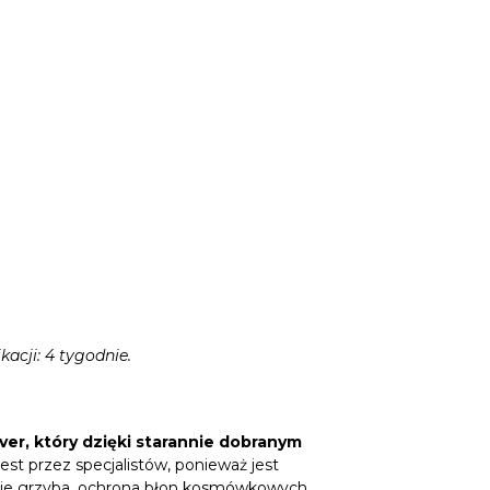
acji: 4 tygodnie.
er, który dzięki starannie dobranym
st przez specjalistów, ponieważ jest
anie grzyba, ochrona błon kosmówkowych,