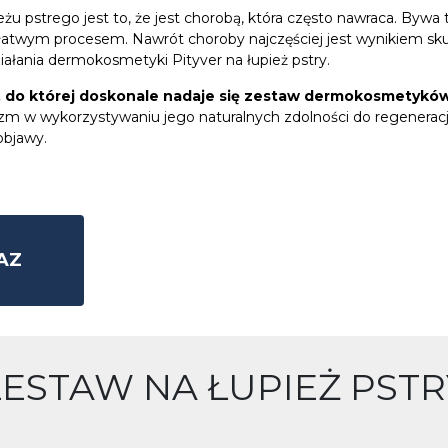
żu pstrego jest to, że jest chorobą, która często nawraca. Bywa 
 łatwym procesem. Nawrót choroby najczęściej jest wynikiem skup
ałania dermokosmetyki Pityver na łupież pstry.
a, do której doskonale nadaje się zestaw dermokosmetyków 
zm w wykorzystywaniu jego naturalnych zdolności do regeneracji
objawy.
AZ
STAW NA ŁUPIEŻ PSTR