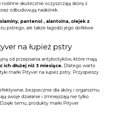
 roślinne skutecznie oczyszczają skórę z
 oraz odbudowują naskórek.
laminy, pantenol , alantoina, olejek z
u pstrego, ale także łagodzi jego dotkliwe
yver na łupież pstry
jną od przepisania antybiotyków, które mają
 ich dłużej niż 3 miesiące.
Dlatego warto
ki marki Pityver na łupież pstry. Przyspieszy
efektywnie, bezpiecznie dla skóry i organizmu
ą swoje działanie i zmniejszają nie tylko
 Dzięki temu, produkty marki Pityver