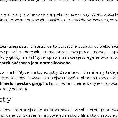
lenu, który również zawierają leki na łupież pstry. Właściwości 
antymitotyczne na komórki naskórka i mieszków włosowych, co 
przez łupież pstry. Dlatego warto otoczyć je dodatkową pielęgna
ów sprawia, że dermokosmetyk przyspiesza proces usuwania łupi
kóry głowy marki Pityver sprawia, że skóra jest regenerowana, o
mórek skórnych jest normalizowana.
marki Pityver na łupież pstry. Zawarte w nich minerały takie j
acę gruczołów łojowych, zmniejsza rozwój drobnoustrojów oraz 
chmielu i pestek grejpfruta
. Dzięki nim, hamowany jest rozwój
aczany ochroną.
stry
i również emulsja do ciała, która zawiera w sobie emulgator, zw
tosowane do tworzenia na powierzchni skóry film, który zapobieg