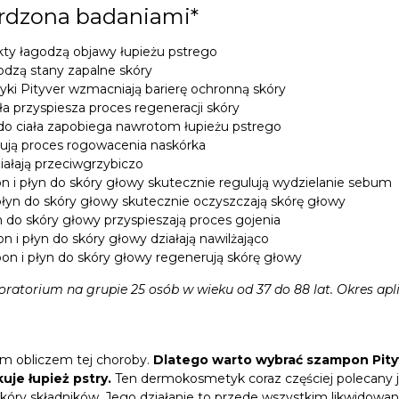
erdzona badaniami*
ty łagodzą objawy łupieżu pstrego
odzą stany zapalne skóry
ki Pityver wzmacniają barierę ochronną skóry
ła przyspiesza proces regeneracji skóry
do ciała zapobiega nawrotom łupieżu pstrego
lują proces rogowacenia naskórka
iałają przeciwgrzybiczo
 i płyn do skóry głowy skutecznie regulują wydzielanie sebum
łyn do skóry głowy skutecznie oczyszczają skórę głowy
 do skóry głowy przyspieszają proces gojenia
i płyn do skóry głowy działają nawilżająco
n i płyn do skóry głowy regenerują skórę głowy
atorium na grupie 25 osób w wieku od 37 do 88 lat. Okres aplik
ym obliczem tej choroby.
Dlatego warto wybrać szampon Pityv
uje łupież pstry.
Ten dermokosmetyk coraz częściej polecany je
skóry składników. Jego działanie to przede wszystkim likwidow