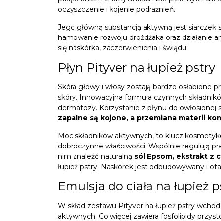
oczyszczenie i kojenie podrażnień.
Jego główną substancją aktywną jest siarczek se
hamowanie rozwoju drożdżaka oraz działanie 
się naskórka, zaczerwienienia i świądu.
Płyn Pityver na łupież pstry
Skóra głowy i włosy zostają bardzo osłabione 
skóry. Innowacyjna formuła czynnych składnik
dermatozy. Korzystanie z płynu do owłosionej s
zapalne są kojone, a przemiana materii ko
Moc składników aktywnych, to klucz kosmetyków 
dobroczynne właściwości. Wspólnie regulują pr
nim znaleźć naturalną
sól Epsom, ekstrakt z 
łupież pstry. Naskórek jest odbudowywany i ot
Emulsja do ciała na łupież p
W skład zestawu Pityver na łupież pstry wchodz
aktywnych. Co więcej zawiera fosfolipidy przys